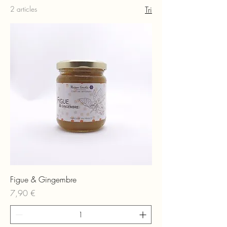
2 articles
Tri
Figue & Gingembre
Prix
7,90 €