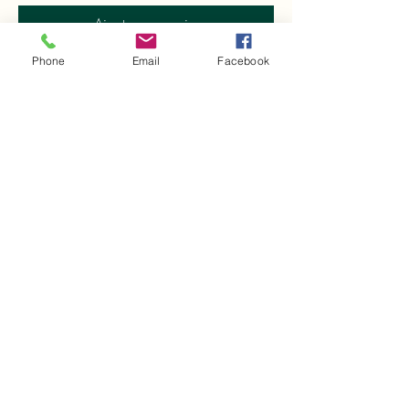
Ajouter au panier
Phone
Email
Facebook
Charte de confidentialité
Mentions Légales
CGDV - Chambres d'hôtes
CGDL - Gîtes
DGDV - Maison Goudis
Inscrivez-vous à notre liste de