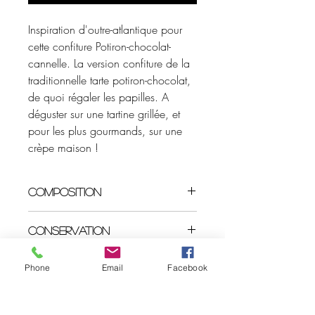
Inspiration d'outre-atlantique pour
cette confiture Potiron-chocolat-
cannelle. La version confiture de la
traditionnelle tarte potiron-chocolat,
de quoi régaler les papilles. A
déguster sur une tartine grillée, et
pour les plus gourmands, sur une
crèpe maison !
COMPOSITION
Ingrédients : potiron, sucre, chocolat,
CONSERVATION
cannelle.
Teneur totale en sucres 55g pour 100g.
Après ouverture à conserver au
Pot 250 gr.
Phone
Email
Facebook
réfrigérateur et déguster rapidement.
À consommer de préférence avant la
Charte de confidentialité
date indiquée sur l'étiquette.