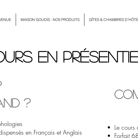
VENUE
MAISON GOUDIS : NOS PRODUITS
GÎTES & CHAMBRES D'HÔT
urs en présenti
?
Com
and ?
phologies
Le cours 
 dispensés
en Français et Anglais
Forfait 6