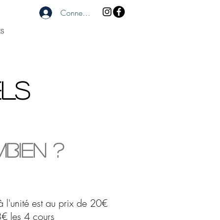
Connexion
ES
els
bien ?
à l'unité est au prix de 20€
8€ les 4 cours