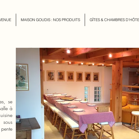
VENUE
MAISON GOUDIS : NOS PRODUITS
GÎTES & CHAMBRES D'HÔT
es, se
alle à
isine
 sous
 pente